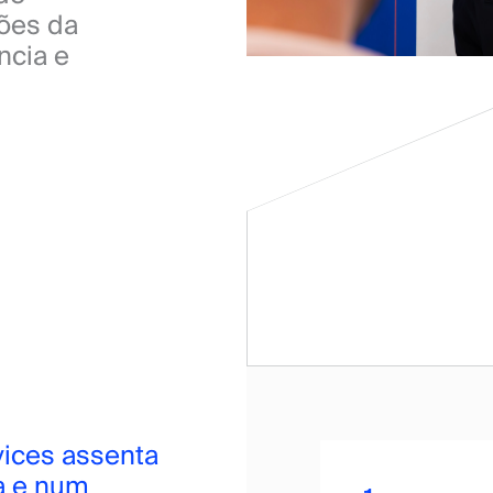
ões da 
cia e 
ices assenta
ia e num