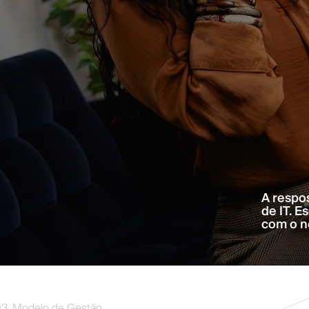
A respo
de IT. E
com o n
3. Modelo de Gestão