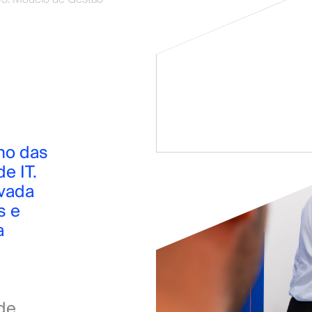
o das 
 IT. 
vada 
 e 
 
 
de 