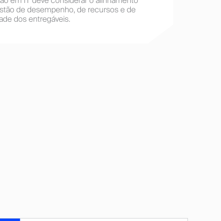
tão em IT deve considerar o alinhamento
gestão de desempenho, de recursos e de
dade dos entregáveis.