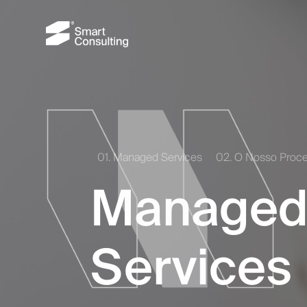
01. Managed Services
02. O Nosso Proc
Manage
Services