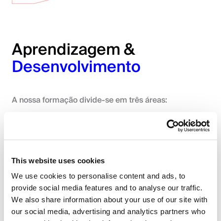
Acreditamos na evolução constante e na partilha de
conhecimento. Ao longo do teu percurso na Smart,
poderás contar com as nossas Smart Sessions e
Aprendizagem &
formações especializadas em áreas técnicas,
linguísticas ou comportamentais.
Desenvolvimento
A nossa formação divide-se em três áreas:
Smart Events
Valorizamos momentos de descontração e o bem-
estar dos nossos colaboradores. Para isso, contamos
This website uses cookies
com uma série de iniciativas como o Smart Games e o
Formação Certificada
Smart Sports para manter a equipa ativa e animada
We use cookies to personalise content and ads, to
durante todo o ano.
provide social media features and to analyse our traffic.
Disponibilizamos formações certificadas e
acompanhadas por uma entidade externa.
We also share information about your use of our site with
our social media, advertising and analytics partners who