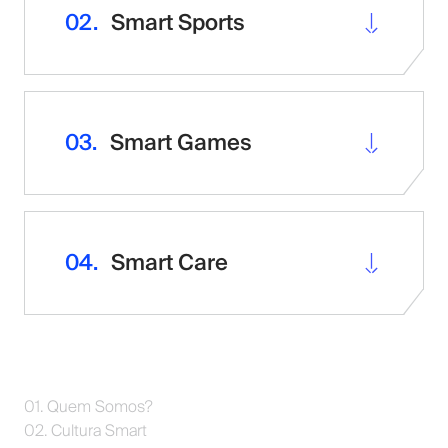
02.
Smart Sports
Smart Mentoring & Innovation
03.
Smart Games
A partilha de conhecimento é a receita perfeita para o
sucesso e, por isso, juntamos o melhor de dois
mundos: jovens talentosos e mentores especializados.
04.
Smart Care
01. Quem Somos?
02. Cultura Smart