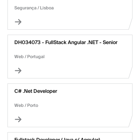
Segurança
/
Lisboa
DH034073 - FullStack Angular .NET - Senior
Web
/
Portugal
C# .Net Developer
Web
/
Porto
Fullstack Developer (Java c/ Angular)